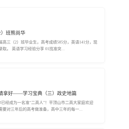
2）班熊尚华
届高三（2）班毕业生，高考成绩585分，英语141分，现
。 英语学习经验分享 01找准突...
生请拿好——学习宝典（三）政史地篇
贺你已经成为一名准“二高人”！平顶山市二高大家庭欢迎
要对三年后的高考做准备，高中三年的每一...