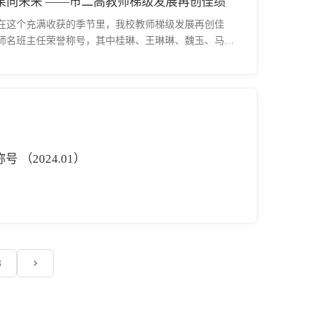
【喜报】以匠心勤耕耘，撷硕果向未来 ——市二高教师梯级发展再创佳绩
在这个充满收获的季节里，我校教师梯级发展再创佳
师名班主任荣誉称号，其中桂琳、王琳琳、魏玉、马原
（2024.01）
3