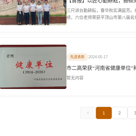
三尺讲台勤耕耘，春华秋实满庭芳。
绩，六位老师荣获平顶山市第八届名
野...
2024-05-17
先进表彰
市二高荣获“河南省健康单位”称号 
暂无内容
1
2