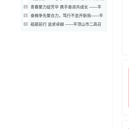
华...
青春聚力绽芳华 携手奋进共成长 ——平
顶...
奋楫争先聚合力，笃行不怠开新局——平
顶山...
砥砺前行 追求卓越 ——平顶山市二高召
开...