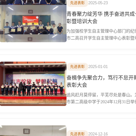
2025-05-23
先进表彰
青春聚力绽芳华 携手奋进共成
彰暨培训大会
为加强校学生自主管理中心部门的纪律
市二高召开学生自主管理中心表彰暨培
2025-01-01
先进表彰
奋楫争先聚合力，笃行不怠开
表彰大会
追风赶月莫停留，平芜尽处是春山。
市第二高级中学于2024年12月31日
2024-12-16
先进表彰