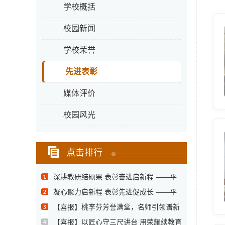
学校概括
校园新闻
学校荣誉
先进表彰
媒体评价
校园风光
点击排行
深耕教研结硕果 表彰奋进启新程 ——平
顶...
凝心聚力启新程 表彰先进促成长 ——平
顶...
【喜报】桃李芬芳誉满堂，名师引领谱新
章 ...
【喜报】以匠心守三尺讲台 用荣耀续教育