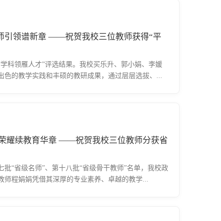
贺我校三位教师获得“平
“学科领雁人才”评选结果。我校买乐升、郭小娟、李媛
色的教学实践和丰硕的教研成果，通过层层选拔、...
荣耀续教育华章 ——祝贺我校三位教师分获省
批“省级名师”、第十八批“省级骨干教师”名单，我校政
师程娟娟凭借其深厚的专业素养、卓越的教学...