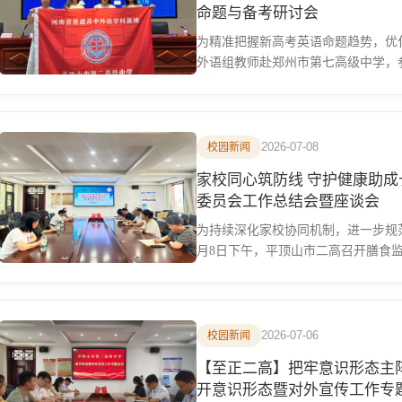
命题与备考研讨会
为精准把握新高考英语命题趋势，优
外语组教师赴郑州市第七高级中学，参
2026-07-08
校园新闻
家校同心筑防线 守护健康助成
委员会工作总结会暨座谈会
为持续深化家校协同机制，进一步规
月8日下午，平顶山市二高召开膳食监
2026-07-06
校园新闻
【至正二高】把牢意识形态主阵
开意识形态暨对外宣传工作专