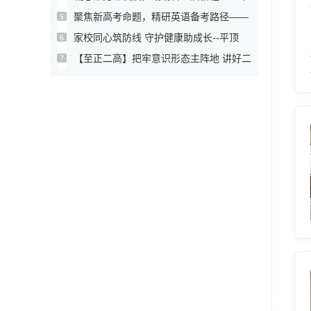
顶山...
聚焦新高考命题，精研英语备考路径——
市二...
家校同心筑防线 守护健康助成长--平顶
山...
【至正二高】把牢意识形态主阵地 讲好二
高...