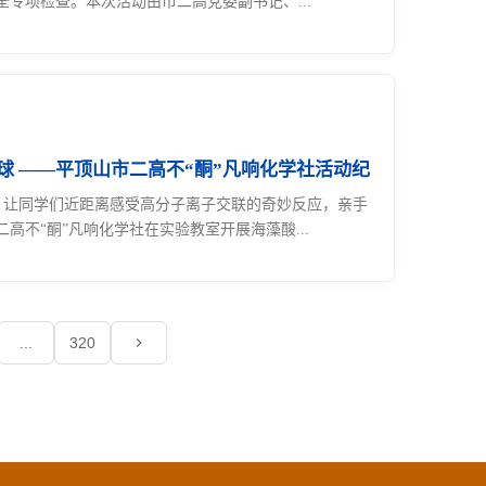
全专项检查。本次活动由市二高党委副书记、...
【至正二高】清波藏趣 手作晶球 ——平顶山市二高不“酮”凡响化学社活动纪
让同学们近距离感受高分子离子交联的奇妙反应，亲手
高不“酮”凡响化学社在实验教室开展海藻酸...
...
320