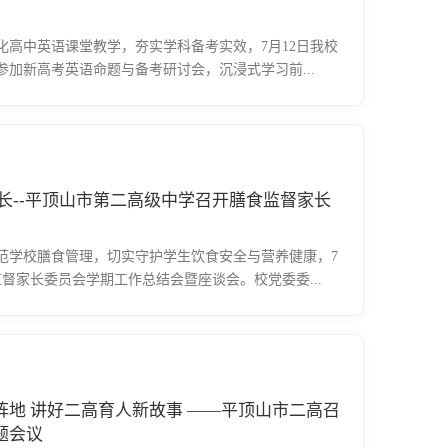
化高中英语课堂教学，夯实学科备考实效，7月12日我校
加新高考英语命题与备考研讨会，沉浸式学习前...
长--平顶山市第二高级中学召开膳食监督家长
范学校膳食管理，切实守护学生饮食安全与营养健康，7
督家长委员会学期工作总结会暨座谈会。校党委委...
地 讲好二高育人新故事 ——平顶山市二高召
题会议