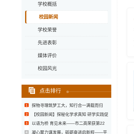
学校概括
校园新闻
学校荣誉
先进表彰
媒体评价
校园风光
点击排行
探物寻理筑梦工大，知行合一满载而归
—...
【校园新闻】探秘化学求真知 研学实践促
成...
以语为桥 育见未来——市二高荣获第22
届...
凝心聚力谋发展，砥砺奋进启新程——平