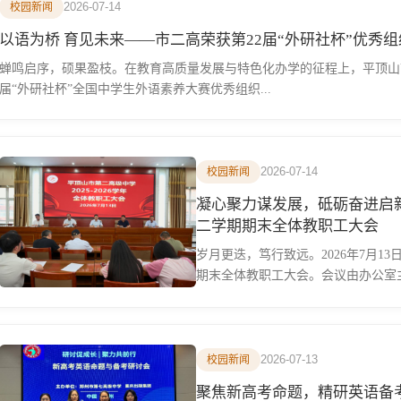
2026-07-14
校园新闻
以语为桥 育见未来——市二高荣获第22届“外研社杯”优秀
蝉鸣启序，硕果盈枝。在教育高质量发展与特色化办学的征程上，平顶山市
届“外研社杯”全国中学生外语素养大赛优秀组织...
2026-07-14
校园新闻
凝心聚力谋发展，砥砺奋进启新程
二学期期末全体教职工大会
岁月更迭，笃行致远。2026年7月13
期末全体教职工大会。会议由办公室主
2026-07-13
校园新闻
聚焦新高考命题，精研英语备