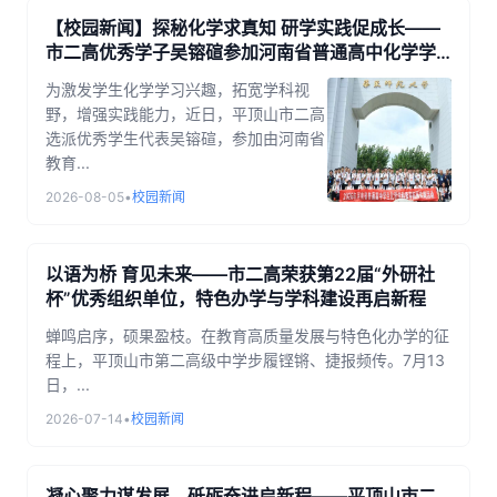
【校园新闻】探秘化学求真知 研学实践促成长——
市二高优秀学子吴镕碹参加河南省普通高中化学学
科素养拓展实践活动
为激发学生化学学习兴趣，拓宽学科视
野，增强实践能力，近日，平顶山市二高
选派优秀学生代表吴镕碹，参加由河南省
教育...
2026-08-05
•
校园新闻
以语为桥 育见未来——市二高荣获第22届“外研社
杯”优秀组织单位，特色办学与学科建设再启新程
蝉鸣启序，硕果盈枝。在教育高质量发展与特色化办学的征
程上，平顶山市第二高级中学步履铿锵、捷报频传。7月13
日，...
2026-07-14
•
校园新闻
凝心聚力谋发展，砥砺奋进启新程——平顶山市二