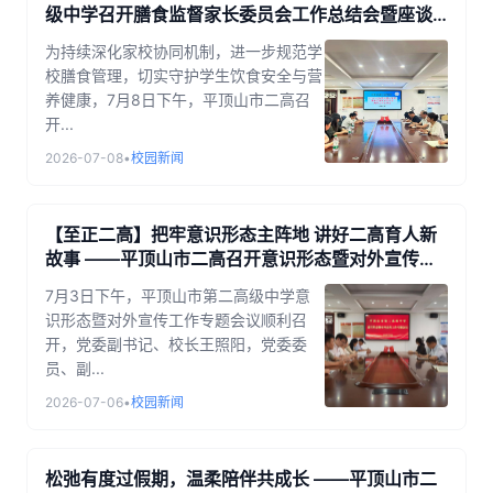
级中学召开膳食监督家长委员会工作总结会暨座谈
会
为持续深化家校协同机制，进一步规范学
校膳食管理，切实守护学生饮食安全与营
养健康，7月8日下午，平顶山市二高召
开...
2026-07-08
•
校园新闻
【至正二高】把牢意识形态主阵地 讲好二高育人新
故事 ——平顶山市二高召开意识形态暨对外宣传工
作专题会议
7月3日下午，平顶山市第二高级中学意
识形态暨对外宣传工作专题会议顺利召
开，党委副书记、校长王照阳，党委委
员、副...
2026-07-06
•
校园新闻
松弛有度过假期，温柔陪伴共成长 ——平顶山市二