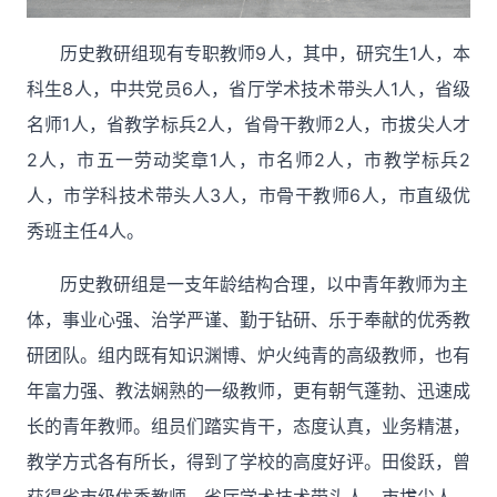
历史教研组现有专职教师9人，其中，
研究生
1人，本
科生8人，
中共党员6
人，省厅学术技术带头人
1人，
省级
名师
1人，
省教学标兵2人，
省骨干教师
2人，
市拔尖人才
2人，
市五一劳动奖章
1人，市名师2人，市教学标兵2
人，市学科技术带头人3人，市骨干教师6人，
市直级优
秀班主任4人。
历史教研组是一支年龄结构合理，以中青年教师为主
体，事业心强、治学严谨、勤于钻研、乐于奉献的优秀教
研团队。组内既有知识渊博、炉火纯青的高级教师，也有
年富力强、教法娴熟的一级教师，更有朝气蓬勃、迅速成
长的青年教师。组员们踏实肯干，态度认真，业务精湛，
教学方式各有所长，得到了学校的高度好评。田俊跃，曾