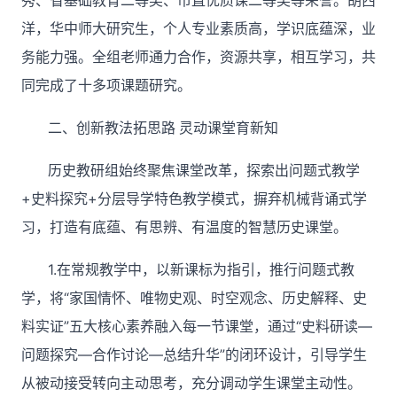
秀、省基础教育二等奖、市直优质课二等奖等荣誉。胡西
洋，华中师大研究生，个人专业素质高，学识底蕴深，业
务能力强。全组老师通力合作，资源共享，相互学习，共
同完成了十多项课题研究。
二、创新教法拓思路
灵动课堂育新知
历史教研组始终聚焦课堂改革，探索出问
题式教学
+史料探究+分层导学特色教学模式，摒弃机械背诵式学
习，打造有底蕴、有思辨、有温度的智慧历史课堂。
1.在常规教学中，以新课标为指引，推行问
题式教
学，将
“家国情怀、唯物史观、时空观念、历史解释、史
料实证”五大核心素养融入每一节课堂，通过“史料研读—
问题探究—合作讨论—总结升华”的闭环设计，引导学生
从被动接受转向主动思考
，充分调动学生课堂主动性。