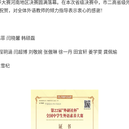
素养大赛河南地区决赛圆满落幕。在本次省级决赛中，市二高省级
祝贺，对全体外语教师的倾力指导表示衷心的感谢！
鹤菲 闫晓馨 韩硕磊
程玥涵 闫超博 刘敬婉 张傲琳 徐一丹 田宜轩 姜学雯 龚佩瑜
赵雪杞