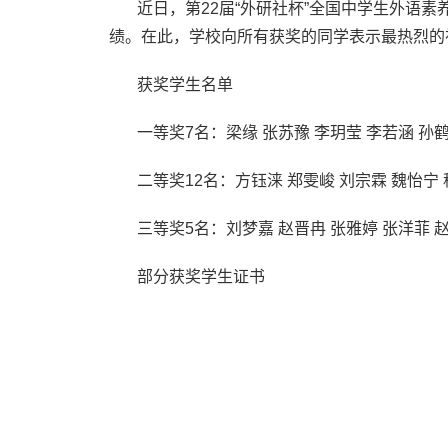
近日，第22届“外研社杯”全国中学生外语
绩。在此，学校向所有获奖的同学表示最热烈的
获奖学生名单
一等奖7名：梁缘 张苏豫 李玥莹 李若涵 孙
二等奖12名：方钰涞 郑雯峻 刘宗霖 魏怡宁 
三等奖5名：刘梦嘉 赵晋冉 张雅婷 张洋菲 
部分获奖学生证书