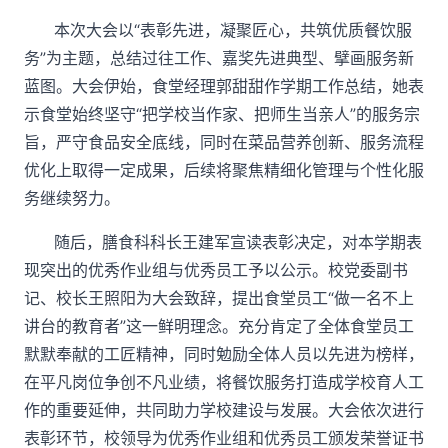
本次大会以
“表彰先进，凝聚匠心，共筑优质餐饮服
务”为主题，总结过往工作、嘉奖先进典型、擘画服务新
蓝图。大会伊始，食堂经理郭甜甜作学期工作总结，她表
示食堂始终坚守“把学校当作家、把师生当亲人”的服务宗
旨，严守食品安全底线，同时在菜品营养创新、服务流程
优化上取得一定成果，后续将聚焦精细化管理与个性化服
务继续努力。
随后，膳食科科长王建军宣读表彰决定，对本学期表
现突出的优秀作业组与优秀员工予以公示。校党委副书
记、校长王照阳为大会致辞，提出食堂员工
“做一名不上
讲台的教育者”这一鲜明理念。充分肯定了全体食堂员工
默默奉献的工匠精神，同时勉励全体人员以先进为榜样，
在平凡岗位争创不凡业绩，将餐饮服务打造成学校育人工
作的重要延伸，共同助力学校建设与发展。大会依次进行
表彰环节，校领导为优秀作业组和优秀员工颁发荣誉证书