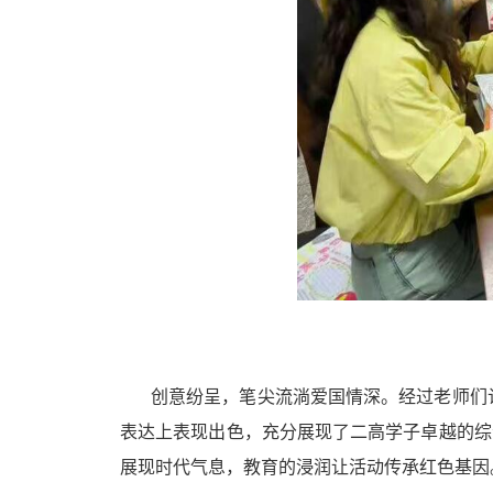
创意纷呈，
笔尖流
淌爱国情深。经过老师们
表达上
表现出色，充分展现了二高学子卓
越的综
展现时代气息，教育的浸润让活
动传承红色基因