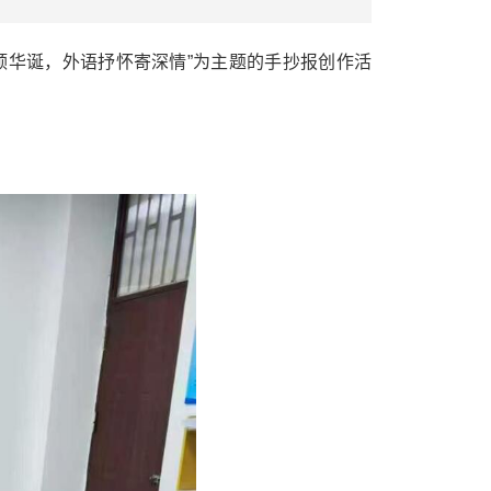
花颂华诞，外语抒怀寄深情”为主题的手抄报创作活